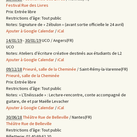
Festival Rue des Livres
Prix:
Entrée libre
Restrictions d’âge:
Tout public
Notes:
Signature de « Zébulon » (avant sortie officielle le 24 avril)
Ajouter à Google Calendar
/
iCal
14/01/19
-
30/01/19
UCO / Angers(FR)
UCO
Notes:
Ateliers d’écriture créative destinés aux étudiants de L2
Ajouter à Google Calendar
/
iCal
09/12/18
Prieuré, salle de la Cheminée
/ Saint-Rémy-la-Varenne(FR)
Prieuré, salle de la Cheminée
Prix:
Entrée libre
Restrictions d’âge:
Tout public
Notes:
« L’Enéissade » : Lecture-rencontre, conte accompagné de
guitare, de et par Maëlle Levacher
Ajouter à Google Calendar
/
iCal
30/06/18
Théâtre Rue de Belleville
/ Nantes(FR)
Théâtre Rue de Belleville
Restrictions d’âge:
Tout public
Billetterie:
02 40 69 62 20