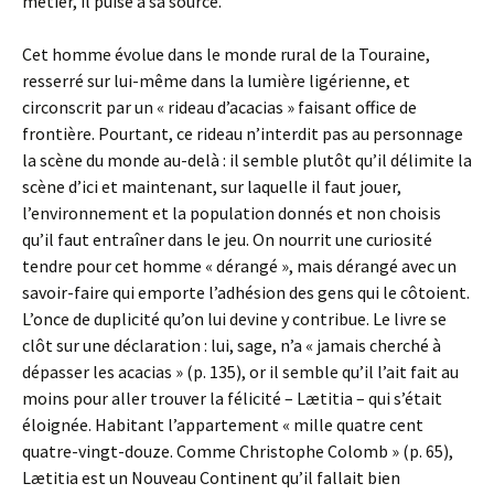
métier, il puise à sa source.
Cet homme évolue dans le monde rural de la Touraine,
resserré sur lui-même dans la lumière ligérienne, et
circonscrit par un « rideau d’acacias » faisant office de
frontière. Pourtant, ce rideau n’interdit pas au personnage
la scène du monde au-delà : il semble plutôt qu’il délimite la
scène d’ici et maintenant, sur laquelle il faut jouer,
l’environnement et la population donnés et non choisis
qu’il faut entraîner dans le jeu. On nourrit une curiosité
tendre pour cet homme « dérangé », mais dérangé avec un
savoir-faire qui emporte l’adhésion des gens qui le côtoient.
L’once de duplicité qu’on lui devine y contribue. Le livre se
clôt sur une déclaration : lui, sage, n’a « jamais cherché à
dépasser les acacias » (p. 135), or il semble qu’il l’ait fait au
moins pour aller trouver la félicité – Lætitia – qui s’était
éloignée. Habitant l’appartement « mille quatre cent
quatre-vingt-douze. Comme Christophe Colomb » (p. 65),
Lætitia est un Nouveau Continent qu’il fallait bien