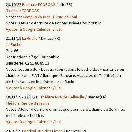
29/10/22
Biennale ECOPOSS
/ Lille(FR)
Biennale ECOPOSS
Adresse:
Campus Vauban, 13 rue de Toul
Notes:
Atelier d’écriture de fictions brèves tout public.
Ajouter à Google Calendar
/
iCal
21/11/19
La Ruche
/ Nantes(FR)
La Ruche
Prix:
6€
Restrictions d’âge:
Tout public
Billetterie:
02 51 80 89 13
Notes:
Lecture de « L’occupation », dans le cadre des « Écritures en
chantier » des E.A.T-Atlantique (Écrivains Associés du Théâtre), en
partenariat avec le théâtre de La Ruche
Ajouter à Google Calendar
/
iCal
18/11/19
-
22/11/19
Théâtre Rue de Belleville
/ Nantes(FR)
Théâtre Rue de Belleville
Notes:
Atelier d’écriture dramatique pour les étudiants de 2e année
de l’école de théâtre.
Ajouter à Google Calendar
/
iCal
23/03/19
Festival Rue des Livres
/ Rennes(FR)