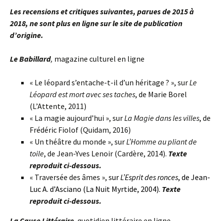
Les recensions et critiques suivantes, parues de 2015 à
2018, ne sont plus en ligne sur le site de publication
d’origine.
Le Babillard
,
magazine culturel en ligne
« Le léopard s’entache-t-il d’un héritage ? », sur
Le
Léopard est mort avec ses taches
, de Marie Borel
(L’Attente, 2011)
« La magie aujourd’hui », sur
La Magie dans les villes
, de
Frédéric Fiolof (Quidam, 2016)
« Un théâtre du monde », sur
L’Homme au pliant de
toile
, de Jean-Yves Lenoir (Cardère, 2014).
Texte
reproduit ci-dessous.
« Traversée des âmes », s
ur
L’Esprit des ronces
, de Jean-
Luc A. d’Asciano (La Nuit Myrtide, 2004).
Texte
reproduit ci-dessous.
La Cause Littéraire
,
quotidien littéraire en ligne