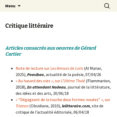
Aller
Recherc
Maëlle Levacher
Menu
au
contenu
Critique littéraire
Articles consacrés aux oeuvres de Gérard
Cartier
Note de lecture sur
Les Amours de Loris
(Al Manar,
2025),
Poesibao
, actualité de la poésie, 07/04/26
«
Au hasard des oies
», sur
L’Ultime Thulé
(Flammarion,
2018),
En attendant Nadeau
,
journal de la littérature,
des idées et des arts, 20/06/18
« “Dégageant de la tourbe deux formes nouées” », sur
Tristran
(Obsidiane, 2010),
l
elitteraire.com
, site de
critique de l’actualité éditoriale, 06/04/18