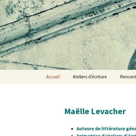
Aller
au
contenu
Maëlle Le
Accueil
Ateliers d’écriture
Rencont
Maëlle Levacher
Auteure de littérature gén
Animatrice d’ateliers d’écr