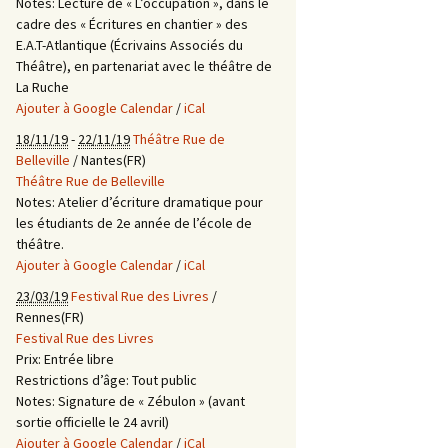
Notes:
Lecture de « L’occupation », dans le
cadre des « Écritures en chantier » des
E.A.T-Atlantique (Écrivains Associés du
Théâtre), en partenariat avec le théâtre de
La Ruche
Ajouter à Google Calendar
/
iCal
18/11/19
-
22/11/19
Théâtre Rue de
Belleville
/ Nantes(FR)
Théâtre Rue de Belleville
Notes:
Atelier d’écriture dramatique pour
les étudiants de 2e année de l’école de
théâtre.
Ajouter à Google Calendar
/
iCal
23/03/19
Festival Rue des Livres
/
Rennes(FR)
Festival Rue des Livres
Prix:
Entrée libre
Restrictions d’âge:
Tout public
Notes:
Signature de « Zébulon » (avant
sortie officielle le 24 avril)
Ajouter à Google Calendar
/
iCal