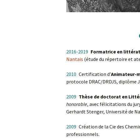
2016-2019
_
Formatrice en littér
Nantais
(étude du répertoire et ate
2010
_
Certification d’
Animateur-m
protocole DRAC/DRDJS, diplôme Je
2009
_
Thèse de doctorat en Littér
honorable
, avec félicitations du jury
Gerhardt Stenger, Université de Na
2009
_
Création de la Cie des Chemin
professionnels.