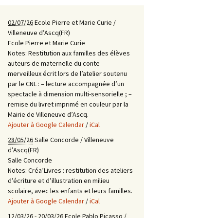
02/07/26
Ecole Pierre et Marie Curie /
Villeneuve d’Ascq(FR)
Ecole Pierre et Marie Curie
Notes:
Restitution aux familles des élèves
auteurs de maternelle du conte
merveilleux écrit lors de l’atelier soutenu
par le CNL : – lecture accompagnée d’un
spectacle à dimension multi-sensorielle ; –
remise du livret imprimé en couleur par la
Mairie de Villeneuve d’Ascq.
Ajouter à Google Calendar
/
iCal
28/05/26
Salle Concorde / Villeneuve
d’Ascq(FR)
Salle Concorde
Notes:
Créa’Livres : restitution des ateliers
d’écriture et d’illustration en milieu
scolaire, avec les enfants et leurs familles.
Ajouter à Google Calendar
/
iCal
12/03/26
-
20/03/26
Ecole Pablo Picasso /