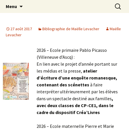
Aller
Recherc
Maëlle Levacher
Menu
au
contenu
27 août 2017
Bibliographie de Maëlle Levacher
Maëlle
Levacher
2026 – Ecole primaire Pablo Picasso
(Villeneuve d’Ascq) :
En lien avec le projet d’année portant sur
les médias et la presse,
atelier
d’écriture d’une enquête romanesque,
contenant des scénettes
à faire
interpréter ultérieurement par les élèves
dans un spectacle destiné aux familles
,
avec deux classes de CP-CE1, dans le
cadre du dispositif Créa’Livres
2026 – Ecole maternelle Pierre et Marie