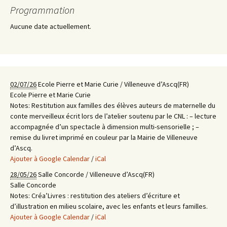
Navigation
Programmation
Aucune date actuellement.
des
articles
02/07/26
Ecole Pierre et Marie Curie / Villeneuve d’Ascq(FR)
Ecole Pierre et Marie Curie
Notes:
Restitution aux familles des élèves auteurs de maternelle du
conte merveilleux écrit lors de l’atelier soutenu par le CNL : – lecture
accompagnée d’un spectacle à dimension multi-sensorielle ; –
remise du livret imprimé en couleur par la Mairie de Villeneuve
d’Ascq.
Ajouter à Google Calendar
/
iCal
28/05/26
Salle Concorde / Villeneuve d’Ascq(FR)
Salle Concorde
Notes:
Créa’Livres : restitution des ateliers d’écriture et
d’illustration en milieu scolaire, avec les enfants et leurs familles.
Ajouter à Google Calendar
/
iCal