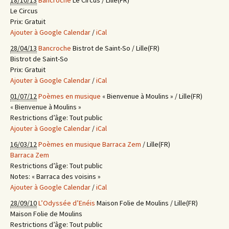
18/10/13
Bancroche
Le Circus / Lille(FR)
Le Circus
Prix:
Gratuit
Ajouter à Google Calendar
/
iCal
28/04/13
Bancroche
Bistrot de Saint-So / Lille(FR)
Bistrot de Saint-So
Prix:
Gratuit
Ajouter à Google Calendar
/
iCal
01/07/12
Poèmes en musique
« Bienvenue à Moulins » / Lille(FR)
« Bienvenue à Moulins »
Restrictions d’âge:
Tout public
Ajouter à Google Calendar
/
iCal
16/03/12
Poèmes en musique
Barraca Zem
/ Lille(FR)
Barraca Zem
Restrictions d’âge:
Tout public
Notes:
« Barraca des voisins »
Ajouter à Google Calendar
/
iCal
28/09/10
L’Odyssée d’Enéis
Maison Folie de Moulins / Lille(FR)
Maison Folie de Moulins
Restrictions d’âge:
Tout public