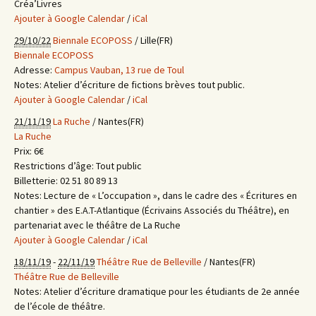
Créa’Livres
Ajouter à Google Calendar
/
iCal
29/10/22
Biennale ECOPOSS
/ Lille(FR)
Biennale ECOPOSS
Adresse:
Campus Vauban, 13 rue de Toul
Notes:
Atelier d’écriture de fictions brèves tout public.
Ajouter à Google Calendar
/
iCal
21/11/19
La Ruche
/ Nantes(FR)
La Ruche
Prix:
6€
Restrictions d’âge:
Tout public
Billetterie:
02 51 80 89 13
Notes:
Lecture de « L’occupation », dans le cadre des « Écritures en
chantier » des E.A.T-Atlantique (Écrivains Associés du Théâtre), en
partenariat avec le théâtre de La Ruche
Ajouter à Google Calendar
/
iCal
18/11/19
-
22/11/19
Théâtre Rue de Belleville
/ Nantes(FR)
Théâtre Rue de Belleville
Notes:
Atelier d’écriture dramatique pour les étudiants de 2e année
de l’école de théâtre.