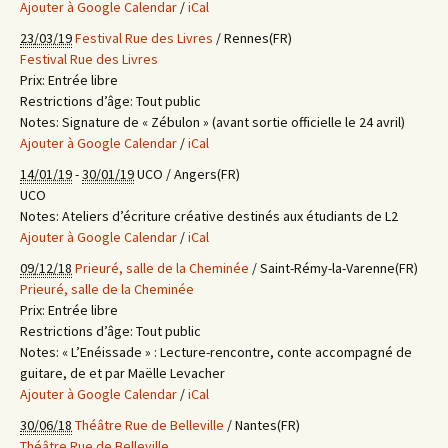
Ajouter à Google Calendar
/
iCal
23/03/19
Festival Rue des Livres
/ Rennes(FR)
Festival Rue des Livres
Prix:
Entrée libre
Restrictions d’âge:
Tout public
Notes:
Signature de « Zébulon » (avant sortie officielle le 24 avril)
Ajouter à Google Calendar
/
iCal
14/01/19
-
30/01/19
UCO / Angers(FR)
UCO
Notes:
Ateliers d’écriture créative destinés aux étudiants de L2
Ajouter à Google Calendar
/
iCal
09/12/18
Prieuré, salle de la Cheminée
/ Saint-Rémy-la-Varenne(FR)
Prieuré, salle de la Cheminée
Prix:
Entrée libre
Restrictions d’âge:
Tout public
Notes:
« L’Enéissade » : Lecture-rencontre, conte accompagné de
guitare, de et par Maëlle Levacher
Ajouter à Google Calendar
/
iCal
30/06/18
Théâtre Rue de Belleville
/ Nantes(FR)
Théâtre Rue de Belleville