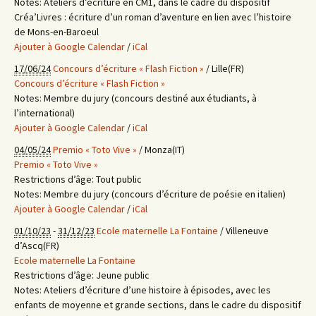
Notes:
Ateliers d’écriture en CM1, dans le cadre du dispositif
Créa’Livres : écriture d’un roman d’aventure en lien avec l’histoire
de Mons-en-Baroeul
Ajouter à Google Calendar
/
iCal
17/06/24
Concours d’écriture « Flash Fiction »
/ Lille(FR)
Concours d’écriture « Flash Fiction »
Notes:
Membre du jury (concours destiné aux étudiants, à
l’international)
Ajouter à Google Calendar
/
iCal
04/05/24
Premio « Toto Vive »
/ Monza(IT)
Premio « Toto Vive »
Restrictions d’âge:
Tout public
Notes:
Membre du jury (concours d’écriture de poésie en italien)
Ajouter à Google Calendar
/
iCal
01/10/23
-
31/12/23
Ecole maternelle La Fontaine
/ Villeneuve
d’Ascq(FR)
Ecole maternelle La Fontaine
Restrictions d’âge:
Jeune public
Notes:
Ateliers d’écriture d’une histoire à épisodes, avec les
enfants de moyenne et grande sections, dans le cadre du dispositif