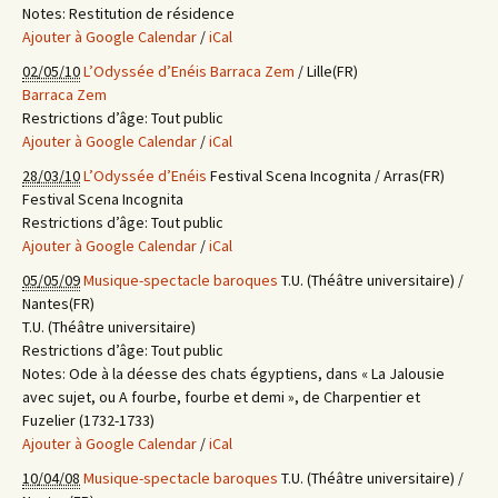
Notes:
Restitution de résidence
Ajouter à Google Calendar
/
iCal
02/05/10
L’Odyssée d’Enéis
Barraca Zem
/ Lille(FR)
Barraca Zem
Restrictions d’âge:
Tout public
Ajouter à Google Calendar
/
iCal
28/03/10
L’Odyssée d’Enéis
Festival Scena Incognita / Arras(FR)
Festival Scena Incognita
Restrictions d’âge:
Tout public
Ajouter à Google Calendar
/
iCal
05/05/09
Musique-spectacle baroques
T.U. (Théâtre universitaire) /
Nantes(FR)
T.U. (Théâtre universitaire)
Restrictions d’âge:
Tout public
Notes:
Ode à la déesse des chats égyptiens, dans « La Jalousie
avec sujet, ou A fourbe, fourbe et demi », de Charpentier et
Fuzelier (1732-1733)
Ajouter à Google Calendar
/
iCal
10/04/08
Musique-spectacle baroques
T.U. (Théâtre universitaire) /