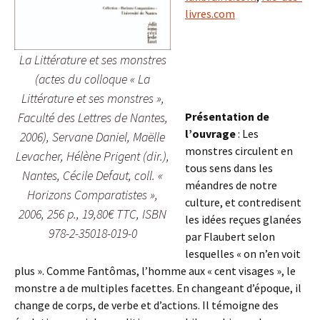
livres.com
I
La Littérature et ses monstres
(actes du colloque « La
I
Littérature et ses monstres »,
Faculté des Lettres de Nantes,
Présentation de
l’ouvrage
: Les
2006), Servane Daniel, Maëlle
monstres circulent en
Levacher, Hélène Prigent (dir.),
tous sens dans les
Nantes, Cécile Defaut, coll. «
méandres de notre
Horizons Comparatistes »,
culture, et contredisent
2006, 256 p., 19,80€ TTC, ISBN
les idées reçues glanées
978-2-35018-019-0
par Flaubert selon
lesquelles « on n’en voit
plus ». Comme Fantômas, l’homme aux « cent visages », le
monstre a de multiples facettes. En changeant d’époque, il
change de corps, de verbe et d’actions. Il témoigne des