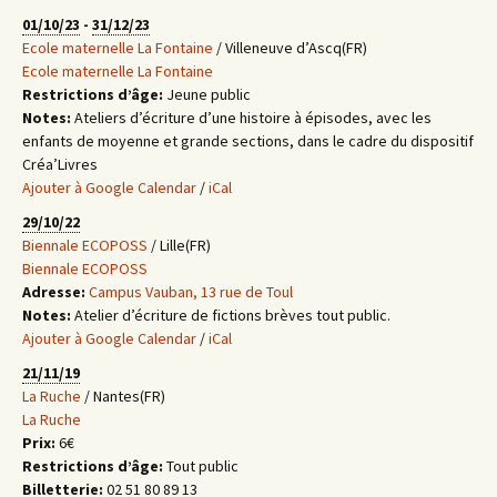
01/10/23
-
31/12/23
Ecole maternelle La Fontaine
/ Villeneuve d’Ascq(FR)
Ecole maternelle La Fontaine
Restrictions d’âge:
Jeune public
Notes:
Ateliers d’écriture d’une histoire à épisodes, avec les
enfants de moyenne et grande sections, dans le cadre du dispositif
Créa’Livres
Ajouter à Google Calendar
/
iCal
29/10/22
Biennale ECOPOSS
/ Lille(FR)
Biennale ECOPOSS
Adresse:
Campus Vauban, 13 rue de Toul
Notes:
Atelier d’écriture de fictions brèves tout public.
Ajouter à Google Calendar
/
iCal
21/11/19
La Ruche
/ Nantes(FR)
La Ruche
Prix:
6€
Restrictions d’âge:
Tout public
Billetterie:
02 51 80 89 13