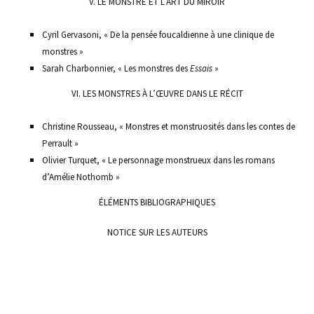
V.
LE MONSTRE ET L’ART DU MIROIR
Cyril Gervasoni, « De la pensée foucaldienne à une clinique de
monstres »
Sarah Charbonnier, « Les monstres des
Essais
»
VI.
LES MONSTRES À L’ŒUVRE DANS LE RÉCIT
Christine Rousseau, « Monstres et monstruosités dans les contes de
Perrault »
Olivier Turquet, « Le personnage monstrueux dans les romans
d’Amélie Nothomb »
ÉLÉMENTS BIBLIOGRAPHIQUES
NOTICE SUR LES AUTEURS