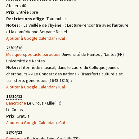
Ateliers 40
Prix:
Entrée libre
Restrictions d’âge:
Tout public
Notes:
« La Veillée de l’hyène » : Lecture-rencontre avec l’auteure
et la comédienne Servane Daniel
Ajouter à Google Calendar
/
iCal
23/09/16
Musique-spectacle baroques
Université de Nantes / Nantes(FR)
Université de Nantes
Notes:
Intermède musical, dans le cadre du Colloque jeunes
chercheurs « « Le Concert des nations ». Transferts culturels et
transferts génériques (1648-1815) »
Ajouter à Google Calendar
/
iCal
18/10/13
Bancroche
Le Circus / Lille(FR)
Le Circus
Prix:
Gratuit
Ajouter à Google Calendar
/
iCal
28/04/13
Bancroche
Bistrot de Saint-So / Lille(FR)