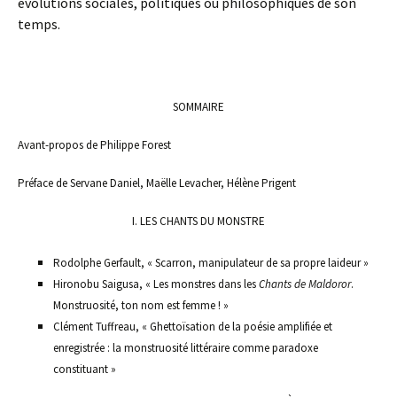
évolutions sociales, politiques ou philosophiques de son
temps.
§I
SOMMAIRE
Avant-propos de
Philippe Forest
Préface de Servane Daniel, Maëlle Levacher, Hélène Prigent
I.
LES CHANTS DU MONSTRE
Rodolphe Gerfault, « Scarron, manipulateur de sa propre laideur »
Hironobu Saigusa, « Les monstres dans les
Chants de Maldoror
.
Monstruosité, ton nom est femme ! »
Clément Tuffreau, « Ghettoïsation de la poésie amplifiée et
enregistrée : la monstruosité littéraire comme paradoxe
constituant »