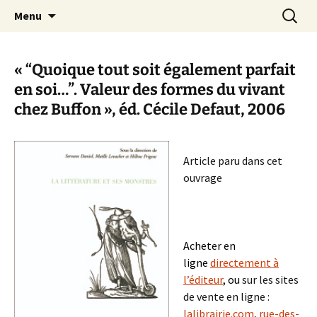
Aller
Recherc
Maëlle Levacher
Menu
au
contenu
« “Quoique tout soit également parfait
en soi…”. Valeur des formes du vivant
chez Buffon », éd. Cécile Defaut, 2006
Article paru dans cet
ouvrage
§
Acheter en
ligne
directement à
l’éditeur
, ou
sur les sites
de vente en ligne :
lalibrairie.com
,
rue-des-