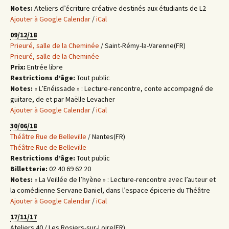
Notes:
Ateliers d’écriture créative destinés aux étudiants de L2
Ajouter à Google Calendar
/
iCal
09/12/18
Prieuré, salle de la Cheminée
/ Saint-Rémy-la-Varenne(FR)
Prieuré, salle de la Cheminée
Prix:
Entrée libre
Restrictions d’âge:
Tout public
Notes:
« L’Enéissade » : Lecture-rencontre, conte accompagné de
guitare, de et par Maëlle Levacher
Ajouter à Google Calendar
/
iCal
30/06/18
Théâtre Rue de Belleville
/ Nantes(FR)
Théâtre Rue de Belleville
Restrictions d’âge:
Tout public
Billetterie:
02 40 69 62 20
Notes:
« La Veillée de l’hyène » : Lecture-rencontre avec l’auteur et
la comédienne Servane Daniel, dans l’espace épicerie du Théâtre
Ajouter à Google Calendar
/
iCal
17/11/17
Ateliers 40 / Les Rosiers-sur-Loire(FR)