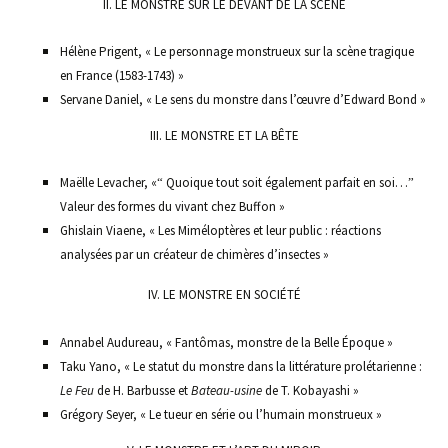
II.
LE MONSTRE SUR LE DEVANT DE LA SCÈNE
Hélène Prigent, « Le personnage monstrueux sur la scène tragique
en France (1583-1743) »
Servane Daniel, « Le sens du monstre dans l’œuvre d’Edward Bond »
III.
LE MONSTRE ET LA BÊTE
Maëlle Levacher, «
Quoique tout soit également parfait en soi…
“
”
Valeur des formes du vivant chez Buffon »
Ghislain Viaene, « Les Miméloptères et leur public : réactions
analysées par un créateur de chimères d’insectes »
IV.
LE MONSTRE EN SOCIÉTÉ
Annabel Audureau, « Fantômas, monstre de la Belle Époque »
Taku Yano, « Le statut du monstre dans la littérature prolétarienne :
Le Feu
de H. Barbusse et
Bateau-usine
de T. Kobayashi »
Grégory Seyer, « Le tueur en série ou l’humain monstrueux »