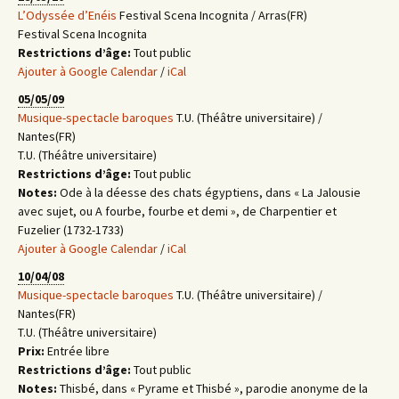
L’Odyssée d’Enéis
Festival Scena Incognita / Arras(FR)
Festival Scena Incognita
Restrictions d’âge:
Tout public
Ajouter à Google Calendar
/
iCal
05/05/09
Musique-spectacle baroques
T.U. (Théâtre universitaire) /
Nantes(FR)
T.U. (Théâtre universitaire)
Restrictions d’âge:
Tout public
Notes:
Ode à la déesse des chats égyptiens, dans « La Jalousie
avec sujet, ou A fourbe, fourbe et demi », de Charpentier et
Fuzelier (1732-1733)
Ajouter à Google Calendar
/
iCal
10/04/08
Musique-spectacle baroques
T.U. (Théâtre universitaire) /
Nantes(FR)
T.U. (Théâtre universitaire)
Prix:
Entrée libre
Restrictions d’âge:
Tout public
Notes:
Thisbé, dans « Pyrame et Thisbé », parodie anonyme de la