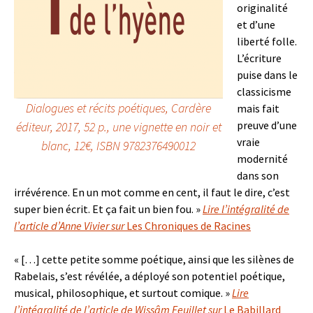
originalité
et d’une
liberté folle.
L’écriture
puise dans le
classicisme
Dialogues et récits poétiques,
Cardère
mais fait
preuve d’une
éditeur, 2017, 52 p., une vignette en noir et
vraie
blanc, 12€, ISBN 9782376490012
modernité
dans son
irrévérence. En un mot comme en cent, il faut le dire, c’est
super bien écrit. Et ça fait un bien fou. »
Lire l’intégralit
é
de
l’article d’Anne Vivier sur
Les Chroniques de Racines
« […] cette petite somme poétique, ainsi que les silènes de
Rabelais, s’est révélée, a déployé son potentiel poétique,
musical, philosophique, et surtout comique. »
Lire
l’intégralité de l’article de Wissâm Feuillet sur
Le Babillard