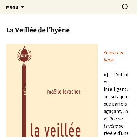
Aller
Recherc
Maëlle Levacher
Menu
au
contenu
La Veillée de l’hyène
Acheter en
ligne
« […] Subtil
et
intelligent,
aussi taquin
que parfois
agaçant,
La
veillée de
l’hyène
se
révèle d’une