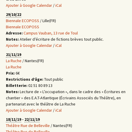
Ajouter à Google Calendar
/
iCal
29/10/22
Biennale ECOPOSS
/ Lille(FR)
Biennale ECOPOSS
Adresse:
Campus Vauban, 13 rue de Toul
Notes:
Atelier d’écriture de fictions brèves tout public.
Ajouter à Google Calendar
/
iCal
21/11/19
La Ruche
/ Nantes(FR)
La Ruche
Prix:
6€
Restrictions d’âge:
Tout public
Billetterie:
02 51 80 89 13
Notes:
Lecture de « L’occupation », dans le cadre des « Écritures en
chantier » des E.A.T-Atlantique (Écrivains Associés du Théâtre), en
partenariat avec le théâtre de La Ruche
Ajouter à Google Calendar
/
iCal
18/11/19
-
22/11/19
Théâtre Rue de Belleville
/ Nantes(FR)
Théâtre Rue de Belleville