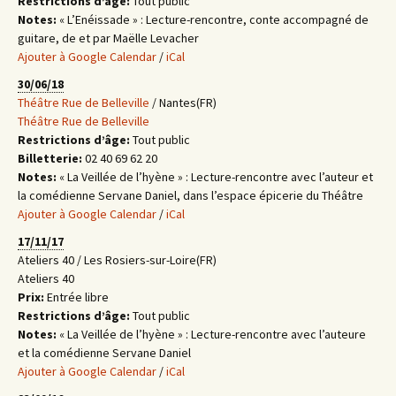
Restrictions d’âge:
Tout public
Notes:
« L’Enéissade » : Lecture-rencontre, conte accompagné de
guitare, de et par Maëlle Levacher
Ajouter à Google Calendar
/
iCal
30/06/18
Théâtre Rue de Belleville
/ Nantes(FR)
Théâtre Rue de Belleville
Restrictions d’âge:
Tout public
Billetterie:
02 40 69 62 20
Notes:
« La Veillée de l’hyène » : Lecture-rencontre avec l’auteur et
la comédienne Servane Daniel, dans l’espace épicerie du Théâtre
Ajouter à Google Calendar
/
iCal
17/11/17
Ateliers 40 / Les Rosiers-sur-Loire(FR)
Ateliers 40
Prix:
Entrée libre
Restrictions d’âge:
Tout public
Notes:
« La Veillée de l’hyène » : Lecture-rencontre avec l’auteure
et la comédienne Servane Daniel
Ajouter à Google Calendar
/
iCal